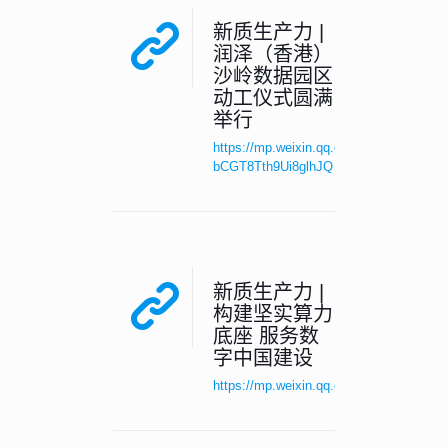
新质生产力 |
润泽（香港）
沙岭数据园区
动工仪式圆满
举行
https://mp.weixin.qq.com/s/ZDc3-
bCGT8Tth9Ui8glhJQ
新质生产力 |
构建坚实算力
底座 服务数
字中国建设
https://mp.weixin.qq.com/s/rgGff2M