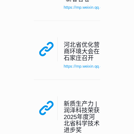
https://mp.weixin.qq.com/s/FeqgqUlG
河北省优化营
商环境大会在
石家庄召开
https://mp.weixin.qq.com/s/89k66w
新质生产力 |
润泽科技荣获
2025年度河
北省科学技术
进步奖