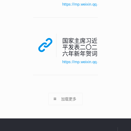
https://mp.weixin.qq.com/s/c04M56RY
国家主席习近
平发表二〇二
六年新年贺词
https://mp.weixin.qq.com/s/hkDGRo
加载更多