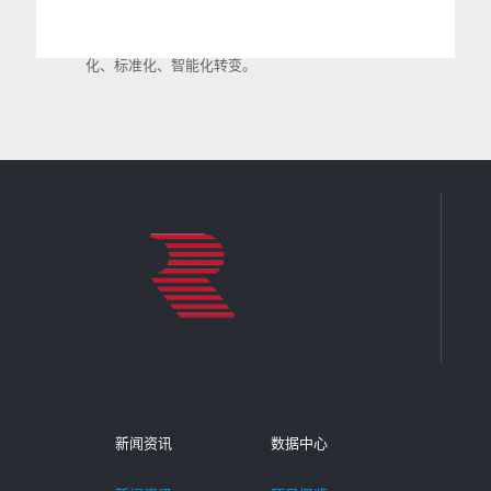
产品-担当办公、担当云盘、担当任务、担
当云资产等移动化应用工具，为企业管理效
率提升提供系统化服务，让企业逐渐向自动
化、标准化、智能化转变。
工惠驿家
“工惠驿家”致力于通过“互联网+”、大数据创
新应用，为全国3000万卡车司机提供普惠
性、常态性、精准性服务；为各级工会动
员、组织、服务货运司机职工提供新的入口
和高效帮助；为物流货运行业高品质良性发
展， 提供互联互通的优质资源共享服务支
撑平台。
新闻资讯
数据中心