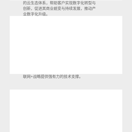
的云生态体系，帮助客户实现数字化转型与
创新，促进其商业蜕变与持续发展，推动产
业数字化升级。
汇天科技
成立于2007年10月，汇天科技专注于打造成
国内一流的企业综合应用解决方案提供商，
为诸多中小型企业进行信息化改造和实施互
联网+战略提供强有力的技术支撑。
加优科技
加优科技有限公司是一家专注中小企业办公
应用的移动互联网公司。公司旗下有办公类