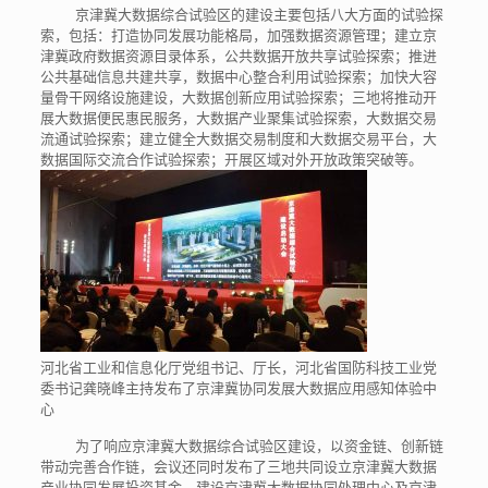
京津冀大数据综合试验区的建设主要包括八大方面的试验探
索，包括：打造协同发展功能格局，加强数据资源管理；建立京
津冀政府数据资源目录体系，公共数据开放共享试验探索；推进
公共基础信息共建共享，数据中心整合利用试验探索；加快大容
量骨干网络设施建设，大数据创新应用试验探索；三地将推动开
展大数据便民惠民服务，大数据产业聚集试验探索，大数据交易
流通试验探索；建立健全大数据交易制度和大数据交易平台，大
数据国际交流合作试验探索；开展区域对外开放政策突破等。
河北省工业和信息化厅党组书记、厅长，河北省国防科技工业党
委书记龚晓峰主持发布了京津冀协同发展大数据应用感知体验中
心
为了响应京津冀大数据综合试验区建设，以资金链、创新链
带动完善合作链，会议还同时发布了三地共同设立京津冀大数据
产业协同发展投资基金、建设京津冀大数据协同处理中心及京津