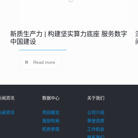
新质生产力 | 构建坚实算力底座 服务数字
中国建设
Read more
新闻资讯
数据中心
关于我们
新闻资讯
项目概览
公司介绍
规划布局
荣誉资质
机房参观
工作机会
联系我们