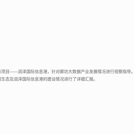
项目——润泽国际信息港，针对廊坊大数据产业发展情况进行视察指导。
展生态及润泽国际信息港的建设情况进行了详细汇报。