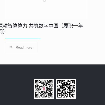
深耕智算算力 共筑数字中国（履职一年
间）
Read more