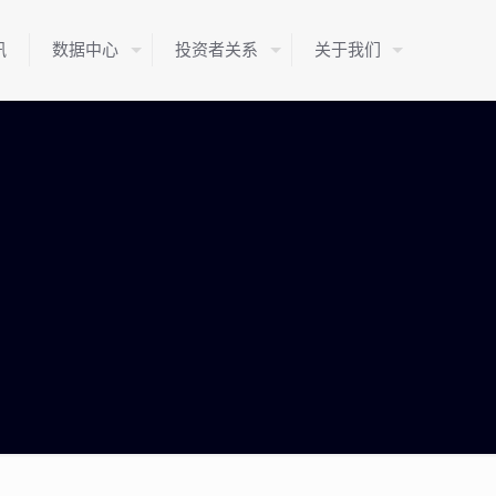
讯
数据中心
投资者关系
关于我们