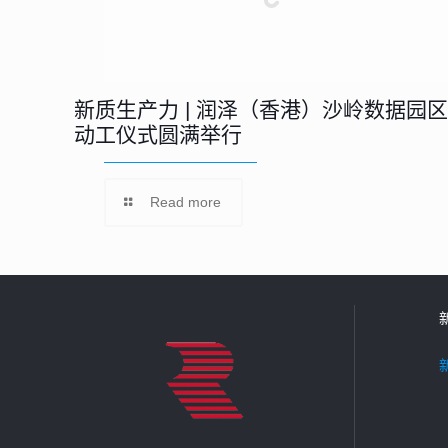
新质生产力 | 润泽（香港）沙岭数据园区
动工仪式圆满举行
Read more