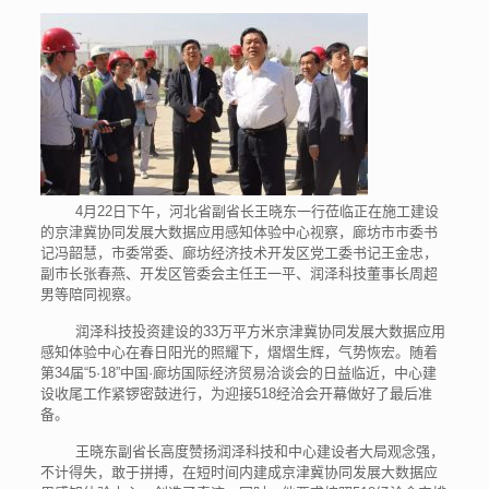
4月22日下午，河北省副省长王晓东一行莅临正在施工建设
的京津冀协同发展大数据应用感知体验中心视察，廊坊市市委书
记冯韶慧，市委常委、廊坊经济技术开发区党工委书记王金忠，
副市长张春燕、开发区管委会主任王一平、润泽科技董事长周超
男等陪同视察。
润泽科技投资建设的33万平方米京津冀协同发展大数据应用
感知体验中心在春日阳光的照耀下，熠熠生辉，气势恢宏。随着
第34届“5·18”中国·廊坊国际经济贸易洽谈会的日益临近，中心建
设收尾工作紧锣密鼓进行，为迎接518经洽会开幕做好了最后准
备。
王晓东副省长高度赞扬润泽科技和中心建设者大局观念强，
不计得失，敢于拼搏，在短时间内建成京津冀协同发展大数据应