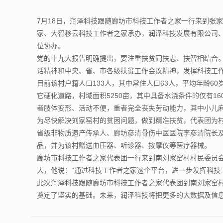
7月18日，润泽科技跟随廊坊市科技工作者之家一行来到张
家、大智移云科技工作者之家承办，润泽科技发展有限公司
位协办。
党的十九大报告明确提出，要注重扶贫同扶志、扶智相结合。
话精神和中央、省、市各级扶贫工作会议精神，发挥科技工
目前该村户籍人口133人，其中常住人口63人，平均年龄60
它硬化道路，村域面积5250亩，其中具备水浇条件的仅有
者肢体变形、活动不便，重者完全丧失劳动能力，其中小儿麻
为尽快解决刘家窑村的贫困问题，做到精准扶贫，代表团为
省级非物质遗产传承人、廊坊彦清骨伤中医医院李彦清院长
品，并为该村赠送血压器、听诊器、按摩仪等医疗器械。
廊坊市科技工作者之家代表团一行来到南刘家窑村村民委员
大，他说：“通过科技工作者之家这个平台，进一步发挥科技
此次润泽科技跟随廊坊市科技工作者之家代表团到南刘家窑
奠定了坚实的基础。未来，润泽科技将把更多的大数据及信