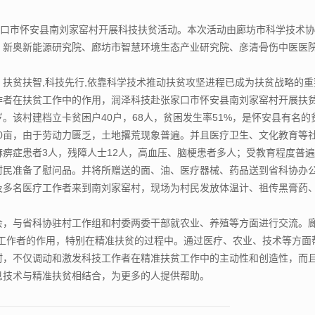
家口市怀安县南刘家窑村开展科技扶贫活动。本次活动由廊坊市科学技术
、新奥新能源研究院、廊坊市智慧环境生态产业研究院、彦清骨伤中医医
扶贫扶智,科技先行,依靠科学技术推动扶贫攻坚进程已成为扶贫战略的
作者在扶贫工作中的作用，润泽科技赴张家口市怀安县南刘家窑村开展扶
岁。该村建档立卡贫困户40户，68人，贫困发生率51%，是怀安县有名
160亩，由于劳动力匮乏，土地撂荒现象普遍。并且医疗卫生、文化教育
痹症患者3人，残障人士12人，高血压、脑梗患者多人；受教育程度普
村民准备了慰问品。并将所赠送的面、油、医疗器械、药品送到省科协办
及多名医疗工作者来到南刘家窑村，现场为村民发放体温计、祖传黑膏药
会，与省科协驻村工作组和村委两委干部就农业、养殖等方面进行交流。
工作者的作用，特别在精准扶贫的过程中。通过医疗、农业、技术等方面
村，不仅调动和激发科技工作者在精准扶贫工作中的主动性和创造性，而
息技术与精准扶贫相结合，为更多的人提供帮助。