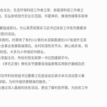
协会主办，生态环保科技工作者之家、新能源科技工作者之
院、东弘新侬现代农业示范园、华夏神农、蜂海传媒等多家单
重要组成部分。为认真贯彻落实习总书记扶贫工作系列重要讲
贫慰问活动。
的贫困村。村里除了有约1公里的水泥路面通往247省道外无其
等社会事业发展极端落后。全村风湿性关节炎、肺心病多发，轻
遍较低，大多为小学或初中肄业。
公室副主任、所驻村党支部第一书记田建超手中。
、《李氏正骨》脊柱关节健康咨询画册等实用医疗器械及药
廊坊市科协党组书记董春江在座谈会后表示本次活动意义重
帮助，为村中提供更精准的服务。”
且通过深入基层的扶贫活动，更加了解村民所需，为扶贫工作