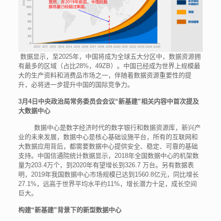
数据显示，至2025年，中国将成为全球五大分区中，数据资源拥
有最多的区域（占比28%，49ZB）。中国已经成为世界上规模最
大的生产资料和消费品市场之一，伴随着数据资源重要性的提
升，必将进一步提升中国的国际竞争力。
3月4日中央政治局常务委员会会议“新基建”相关内容中首次提及
大数据中心
数据中心是数字经济时代的数字银行和数据资源库，新兴产
业的未来发展，数据中心是核心基础设施平台，所有的互联网和
大数据应用背后，都需要数据中心提供安全、稳定、可靠的基础
支持。中国信通院统计数据显示，2018年全国数据中心的机架数
量为203.4万个，到2020年有望增长到326.7 万台。另有数据表
明，2019年我国数据中心市场规模已达到1560.8亿元，同比增长
27.1%，远高于世界平均水平约11%，增长潜力十足，成长空间
巨大。
构建“新基建”背景下的新型数据中心