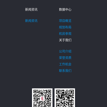
新闻资讯
数据中心
新闻资讯
项目概览
规划布局
机房参观
关于我们
公司介绍
荣誉资质
工作机会
联系我们