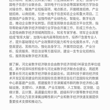
国电子信息行业联合会、深圳电子行业协会等国家和地方学协会
对接合作，瞄准产业短板弱项、堵点断点，开展精准招商、产业
链招商、以商招商，引进一批电子信息知名企业和重大项目。三
是围绕产业数字化，加强传统产业绿色化、智能化、数字化改
造，推动企业数字化转型。四是发挥联合会高层次平台优势，指
导帮助省内数字经济领域行业学协会开展工作，形成工作合力。
五是吸纳数字经济领域两院院士、知名专家学者、领军企业高管
组成“智库大脑”，加强与省内高等院校合作，培养IT急需专业人
才，提升基础理论与产业政策研究能力和专业化服务水平。六是
登高望远、苦炼内功，强化自身学习，开展项目促进、产业分
析、投资服务、项目洽谈等方面培训，建设一支专业化招商队
伍，服务我省数字经济发展。
据了解，河北省数字经济联合会由数字经济领域196家会员单位组
成，其中润泽科技积极参与河北省数字经济联合会建设，周超男
董事长任河北省数字经济联合会副会长。润泽科技于廊坊经济技
术开发区投资建设的润泽国际信息港项目旨在打造国际化的数据
中心新基建产业园，搭建服务于京津冀城市群的数字经济核心基
础设施，支撑5G、大数据、产业互联网、人工智能、区块链、边
缘计算、云计算、高通量应用计算、超级科学计算等数字经济技
术，为河北乃至京津冀战略性新兴产业和数字经济快速发展提供
重要技术支撑和推动力。