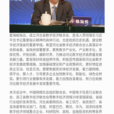
葛海蛟指出，成立河北省数字经济联合会，是深入贯彻落实习近
平总书记重要指示精神的具体行动，也是抢抓历史机遇、建设数
字经济强省的重要举措。希望河北省数字经济联合会认真落实中
央和省委、省政府部署要求，聚焦数字产业化、产业数字化，发
挥优势，开拓创新，履职尽责，为推动河北数字经济高质量发展
贡献力量。要发挥好桥梁纽带作用，积极宣传国家和河北省数字
经济发展政策措施，加强基础理论和产业政策研究，更好地促进
政企互动、信息交流。要聚焦服务实体经济发展，着力建网络、
搭平台、聚人才，引导更多企业加快数字化、智能化、绿色化转
型。要引领行业健康有序发展，着力加强自身建设，努力在助推
河北数字经济发展中发挥重要作用。
本次会议中，中国网络社会组织联合会、中国电子信息行业联合
会、浙江省数字经济联合会等数字经济领域10余家国家级、省级
行业组织发来贺信。河北省委网信办、省工信厅、省民政厅、省
发改委等有关部门，百度、阿里巴巴、腾讯、华为、润泽科技等
数字经济领域重点企业、科研院所、高校、金融投资机构等各界