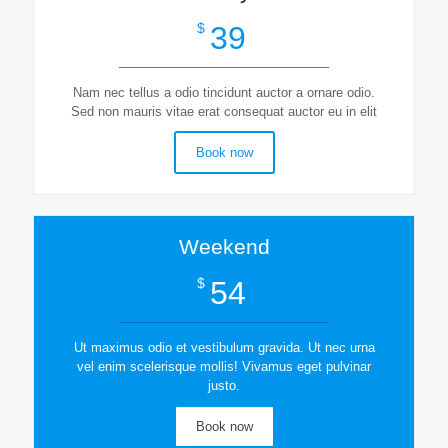
39
$
Nam nec tellus a odio tincidunt auctor a ornare odio.
Sed non mauris vitae erat consequat auctor eu in elit
Book now
Weekend
54
$
Ut maximus odio et vestibulum gravida. Ut nec urna
vel enim scelerisque mollis! Vivamus eget pulvinar
justo.
Book now