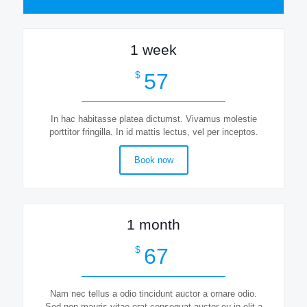
1 week
57
$
In hac habitasse platea dictumst. Vivamus molestie
porttitor fringilla. In id mattis lectus, vel per inceptos.
Book now
1 month
67
$
Nam nec tellus a odio tincidunt auctor a ornare odio.
Sed non mauris vitae erat consequat auctor eu in elit a